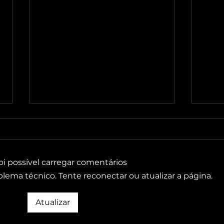
oi possível carregar comentários
ema técnico. Tente reconectar ou atualizar a página.
Topflex.Log marca presença
Topf
Atualizar
no Jaguariúna Rodeo Festival
espa
2025
imer