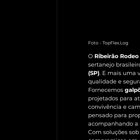
Foto - TopFlex.Log
O 
Ribeirão Rodeo
sertanejo brasilei
(SP)
. E mais uma v
qualidade e segur
Fornecemos 
galpõ
projetados para a
convivência e cama
pensado para prop
acompanhando a gr
Com soluções sob 