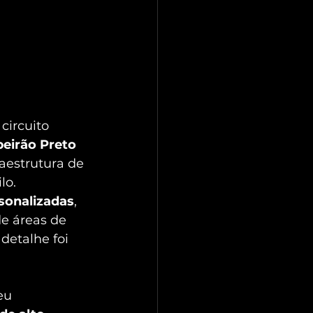
circuito 
beirão Preto 
aestrutura de 
lo.
sonalizadas
, 
e áreas de 
detalhe foi 
eu 