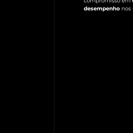
compromisso em 
desempenho
 nos