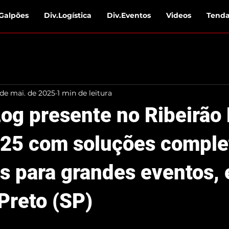
Galpões
Div.Logística
Div.Eventos
Videos
Tend
 de mai. de 2025
1 min de leitura
Log presente no Ribeirão
25 com soluções comple
as para grandes eventos,
Preto (SP)