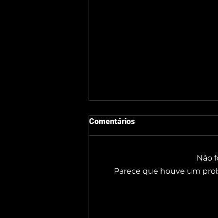
Comentários
Não f
Parece que houve um probl
Topflex.Log renova parceria
com a FEICORTE 2026 e
reforça sua liderança em