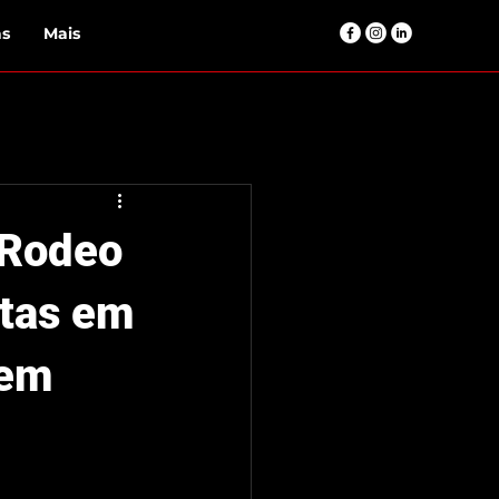
as
Mais
 Rodeo
tas em
 em